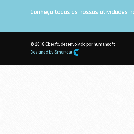
Conheça todas as nossas atividades n
© 2018 Cbesfc, desenvolvido por humansoft
Designed by Smartcat